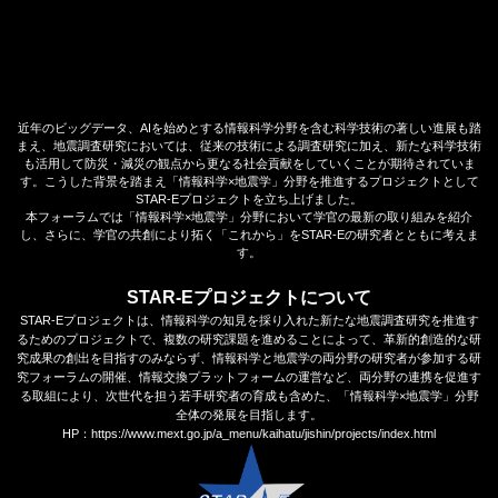
近年のビッグデータ、AIを始めとする情報科学分野を含む科学技術の著しい進展も踏
まえ、地震調査研究においては、従来の技術による調査研究に加え、新たな科学技術
も活用して防災・減災の観点から更なる社会貢献をしていくことが期待されていま
す。こうした背景を踏まえ「情報科学×地震学」分野を推進するプロジェクトとして
STAR-Eプロジェクトを立ち上げました。
本フォーラムでは「情報科学×地震学」分野において学官の最新の取り組みを紹介
し、さらに、学官の共創により拓く「これから」をSTAR-Eの研究者とともに考えま
す。
STAR-Eプロジェクトについて
STAR-Eプロジェクトは、情報科学の知見を採り入れた新たな地震調査研究を推進す
るためのプロジェクトで、複数の研究課題を進めることによって、革新的創造的な研
究成果の創出を目指すのみならず、情報科学と地震学の両分野の研究者が参加する研
究フォーラムの開催、情報交換プラットフォームの運営など、両分野の連携を促進す
る取組により、次世代を担う若手研究者の育成も含めた、「情報科学×地震学」分野
全体の発展を目指します。
HP：https://www.mext.go.jp/a_menu/kaihatu/jishin/projects/index.html