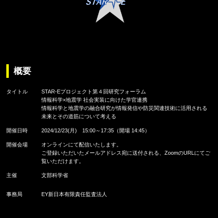
概要
タイトル
STAR-Eプロジェクト第４回研究フォーラム
情報科学×地震学 社会実装に向けた学官連携
情報科学と地震学の融合研究が情報発信や防災関連技術に活用される
未来とその道筋について考える
開催日時
2024/12/23(月) 15:00～17:35（開場 14:45）
開催会場
オンラインにて配信いたします。
ご登録いただいたメールアドレス宛に送付される、ZoomのURLにてご
覧いただけます。
主催
文部科学省
事務局
EY新日本有限責任監査法人